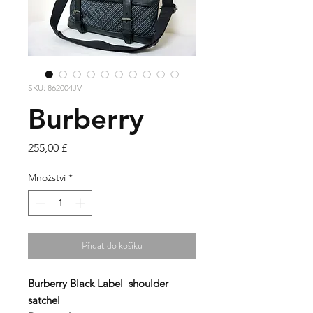
SKU: 862004JV
Burberry
Cena
255,00 £
Množství
*
Přidat do košíku
Burberry Black Label
shoulder
satchel